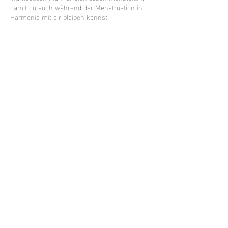
damit du auch während der Menstruation in
Harmonie mit dir bleiben kannst.
Kontaktangaben
0767080786
info.wunderinsel@gmail.com
Schlössliweg 5, 6026 Rain, Switzerland
© 2025 Wunderinsel Beratungs- und Hypnosepraxis
Impressum
Datenschutz