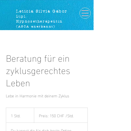
Leticia Silvia Gabor
D
ipl.
Hypnosetherapeutin
(ASCA anerkannt)
Beratung für ein
zyklusgerechtes
Leben
Lebe in Harmonie mit deinem Zyklus
Preis:
150
1 Std.
1
Preis: 150 CHF /Std.
CHF
S
/Std.
t
Du kannst die für dich beste Option