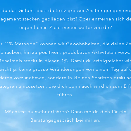
 du
das Gefühl, dass du trotz grosser Anstrengungen und
agement stecken geblieben bist? Oder entfernen sich d
eigentlichen Ziele immer weiter von dir?
er "1% Methode" können wir Gewohnheiten, die deine Ze
e rauben, hin zu positiven, produktiven Aktivitäten verw
eheimnis steckt in diesen 1%. Damit du erfolgreicher wirs
 wichtig, keine grosse Veränderungen von einem Tag auf 
deren vorzunehmen, sondern in kleinen Schritten praktis
rategien umzusetzen, die dich dann auch wirklich zum Erf
führen.
Möchtest du mehr erfahren? Dann melde dich für ein
Beratungsgespräch bei mir an.