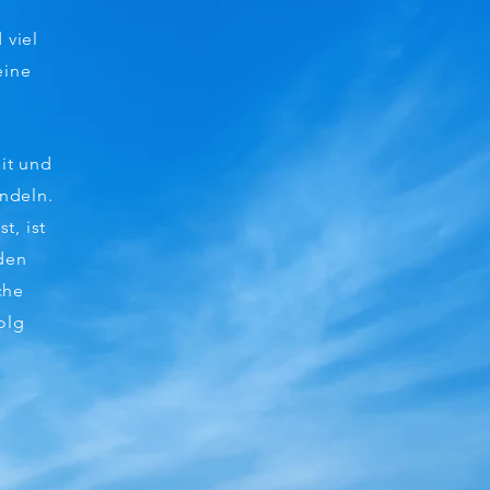
 viel
eine
it und
andeln.
t, ist
den
che
olg