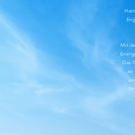
Hast
Eng
Mit d
Energi
Das G
es
an
St