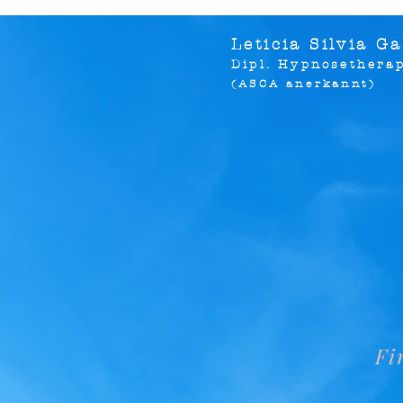
Leticia Silvia G
D
ipl. Hypnosethera
(ASCA anerkannt)
Fi